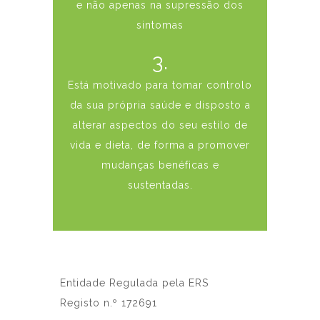
e não apenas na supressão dos
sintomas
3.
Está motivado para tomar controlo
da sua própria saúde e disposto a
alterar aspectos do seu estilo de
vida e dieta, de forma a promover
mudanças benéficas e
sustentadas.
Entidade Regulada pela ERS
Registo n.º 172691