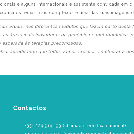
acionais e alguns internacionais e assistente convidada em 
o explica os temas mais complexos é uma das suas imagens 
mais atuais, nos diferentes módulos que fazem parte desta M
om as áreas mais inovadoras da genómica e metabolómica, 
a esperada às terapias preconizadas.
ia, acreditando que todos vamos crescer e melhorar a nossa 
Contactos
‎+351 224 914 193 (chamada rede fixa nacional)