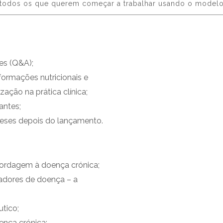
todos os que querem começar a trabalhar usando o modelo 
es (Q&A);
informações nutricionais e
zação na prática clínica;
antes;
meses depois do lançamento.
ordagem à doença crónica;
iadores de doença – a
tico;
ença crónica;