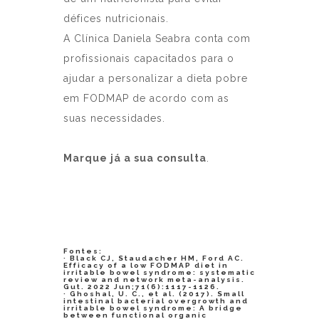
défices nutricionais.
A
Clínica Daniela Seabra
conta com
profissionais capacitados para o
ajudar a personalizar a dieta pobre
em FODMAP de acordo com as
suas necessidades.
Marque já a sua consulta
.
Fontes:
· Black CJ, Staudacher HM, Ford AC.
Efficacy of a low FODMAP diet in
irritable bowel syndrome: systematic
review and network meta-analysis.
Gut. 2022 Jun;71(6):1117-1126.
· Ghoshal, U. C., et al. (2017). Small
intestinal bacterial overgrowth and
irritable bowel syndrome: A bridge
between functional organic