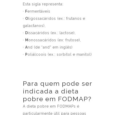
Esta sigla representa:
·
F
ermentáveis
·
O
ligossacáridos (ex.: frutanos e
galactanos),
·
D
issacáridos (ex.: lactose),
·
M
onossacáridos (ex: frutose),
·
A
nd (de “and” em inglês)
·
P
oliálcoois (ex.: sorbitol e manitol)
Para quem pode ser
indicada a dieta
pobre em FODMAP?
A dieta pobre em FODMAPs é
particularmente útil para pessoas