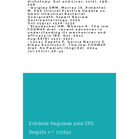
dichotomy. Gut and Liver, 11(2), 196-
208.
· Quigley EMM, Murray JA, Pimentel
M. AGA Clinical Practice Update on
Small Intestinal Bacterial
Overgrowth: Expert Review.
Gastroenterology. 2020
Oct;159(4):1526-1532.
· Staudacher HM, Whelan K. The low
FODMAP diet: recent advances in
understanding its mechanisms and
efficacy in IBS. Gut. 2017
Aug;66(8):1517-1527.
· Lucas Zapata P, García Navarro E,
Ribes Koninckx C. The low-FODMAP
diet. An Pediatr (Engl Ed). 2024
Jul;101(1):36-45.
Entidade Regulada pela ERS
Registo n.º 172691