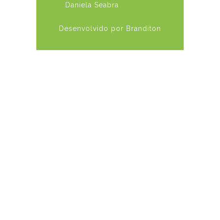
Daniela Seabra
Desenvolvido por Branditon