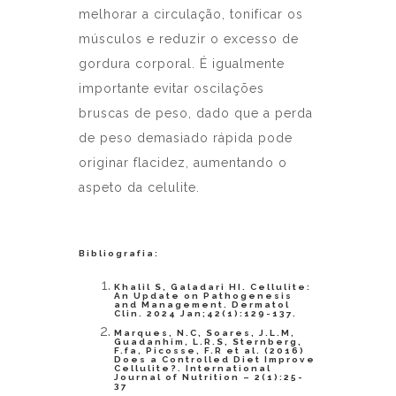
melhorar a circulação, tonificar os
músculos e reduzir o excesso de
gordura corporal. É igualmente
importante evitar oscilações
bruscas de peso, dado que a perda
de peso demasiado rápida pode
originar flacidez, aumentando o
aspeto da celulite.
Bibliografia:
Khalil S, Galadari HI. Cellulite:
An Update on Pathogenesis
and Management. Dermatol
Clin. 2024 Jan;42(1):129-137.
Marques, N.C, Soares, J.L.M,
Guadanhim, L.R.S, Sternberg,
F.fa, Picosse, F.R et al. (2016)
Does a Controlled Diet Improve
Cellulite?. International
Journal of Nutrition – 2(1):25-
37