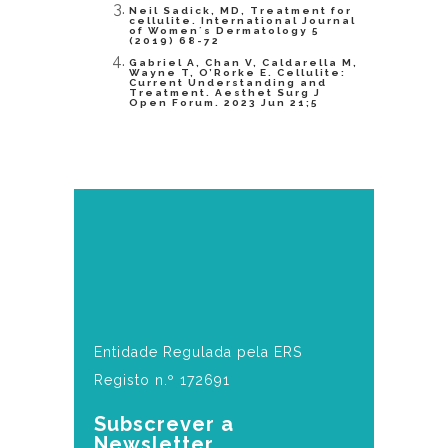
Neil Sadick, MD, Treatment for
cellulite. International Journal
of Women´s Dermatology 5
(2019) 68-72
Gabriel A, Chan V, Caldarella M,
Wayne T, O’Rorke E. Cellulite:
Current Understanding and
Treatment. Aesthet Surg J
Open Forum. 2023 Jun 21;5
Entidade Regulada pela ERS
Registo n.º 172691
Subscrever a
Newsletter